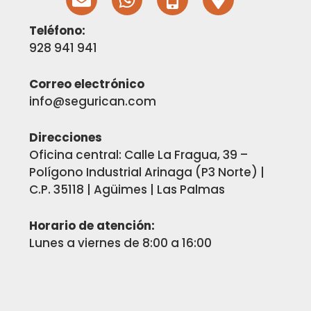
N
H
O
A
V
A
B
P
Teléfono:
E
T
I
-
928 941 941
L
S
L
M
O
A
E
A
Correo electrónico
P
P
-
R
info@segurican.com
E
P
A
K
L
E
Direcciones
T
R
Oficina central: Calle La Fragua, 39 –
-
Polígono Industrial Arinaga (P3 Norte) |
A
C.P. 35118 | Agüimes | Las Palmas
L
T
Horario de atención:
Lunes a viernes de 8:00 a 16:00